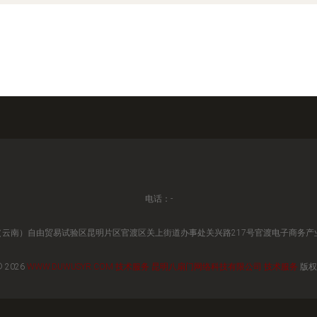
电话：-
云南）自由贸易试验区昆明片区官渡区关上街道办事处关兴路217号官渡电子商务产业园
© 2026
WWW.DUWUSYR.COM
技术服务
昆明八扇门网络科技有限公司
技术服务
版权