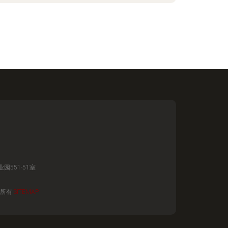
551-51室
所有
SITEMAP