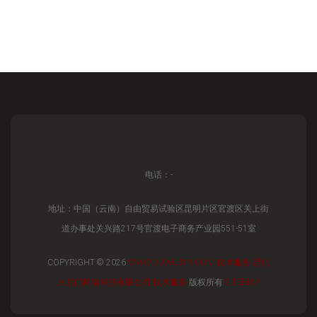
电话：-
地址：中国（云南）自由贸易试验区昆明片区官渡区关上街
道办事处关兴路217号官渡电子商务产业园551-51室
COPYRIGHT © 2026
WWW.DUWUSYR.COM
技术服务
昆明
八扇门网络科技有限公司
技术服务
版权所有
SITEMAP