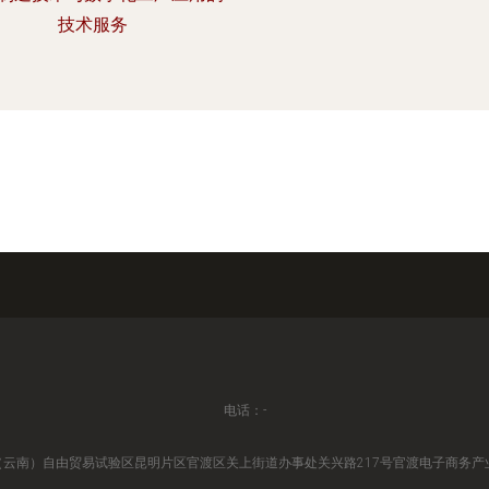
技术服务
电话：-
云南）自由贸易试验区昆明片区官渡区关上街道办事处关兴路217号官渡电子商务产业园