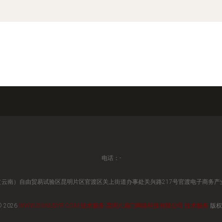
电话：-
云南）自由贸易试验区昆明片区官渡区关上街道办事处关兴路217号官渡电子商务产业园
© 2026
WWW.DUWUSYR.COM
技术服务
昆明八扇门网络科技有限公司
技术服务
版权