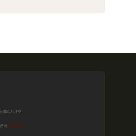
551-51室
所有
SITEMAP